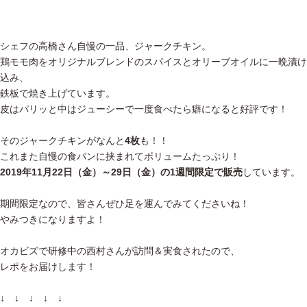
シェフの高橋さん自慢の一品、ジャークチキン。
鶏モモ肉をオリジナルブレンドのスパイスとオリーブオイルに一晩漬け
込み、
鉄板で焼き上げています。
皮はパリッと中はジューシーで一度食べたら癖になると好評です！
そのジャークチキンがなんと
4枚
も！！
これまた自慢の食パンに挟まれてボリュームたっぷり！
2019年11月22日（金）～29日（金）の1週間限定で販売
しています。
期間限定なので、皆さんぜひ足を運んでみてくださいね！
やみつきになりますよ！
オカビズで研修中の西村さんが訪問＆実食されたので、
レポをお届けします！
↓ ↓ ↓ ↓ ↓