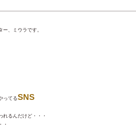
ター、ミウラです。
SNS
やってる
われるんだけど・・・
・・