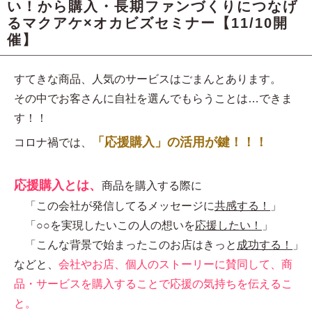
い！から購入・長期ファンづくりにつなげ
るマクアケ×オカビズセミナー【11/10開
催】
すてきな商品、人気のサービスはごまんとあります。
その中でお客さんに自社を選んでもらうことは…できま
す！！
「応援購入」の活用が鍵！！！
コロナ禍では、
応援購入とは、
商品を購入する際に
「この会社が発信してるメッセージに
共感する！
」
「○○を実現したいこの人の想いを
応援したい！
」
「こんな背景で始まったこのお店はきっと
成功する！
」
などと、
会社やお店、個人のストーリーに賛同して、商
品・サービスを購入することで応援の気持ちを伝えるこ
と。