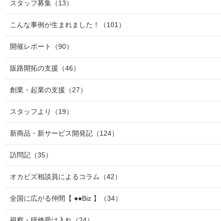
スタッフ募集
（13）
こんな事例が生まれました！
（101）
開催レポート
（90）
販路開拓の支援
（46）
創業・起業の支援
（27）
スタッフより
（19）
新商品・新サービス開発記
（124）
訪問記
（35）
オカビズ相談員によるコラム
（42）
全国に広がる仲間【 ●●Biz 】
（34）
視察・研修受け入れ
（24）