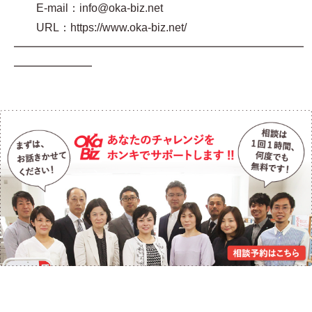
E-mail：info@oka-biz.net
URL：https://www.oka-biz.net/
━━━━━━━━━━━━━━━━━━━━━━━━━━
━━━━━━━