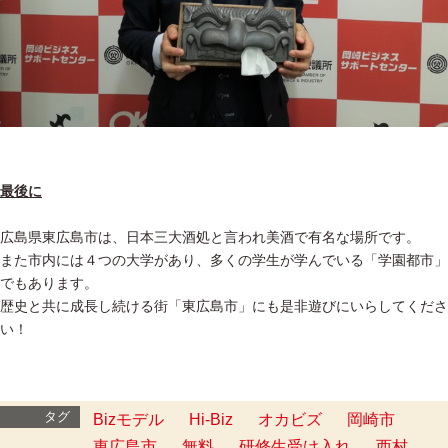
最後に
広島県東広島市は、日本三大酒処と言われ美酒で有名な場所です。
また市内には４つの大学があり、多くの学生が学んでいる「学園都市」
でもあります。
歴史と共に成長し続ける街「東広島市」にも是非遊びにいらしてくださ
い！
タグ
Bizモデル
Hi-Biz
オカビズ
岡崎市
東広島市
無料
研修生受け入れ
西村