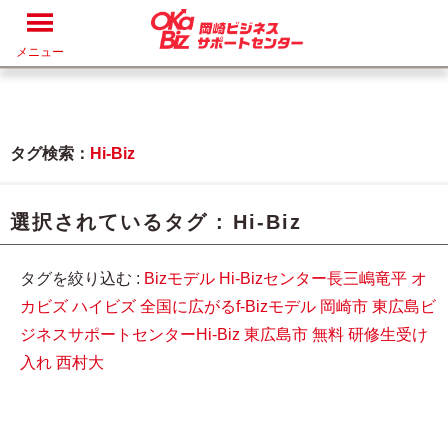
メニュー
タグ検索：
Hi-Biz
選択されているタグ :
Hi-Biz
タグを絞り込む :
Bizモデル
Hi-Bizセンター長三嶋竜平
オ
カビズ
ハイビズ
全国に広がるf-Bizモデル
岡崎市
東広島ビ
ジネスサポートセンターHi-Biz
東広島市
無料
研修生受け
入れ
西村大