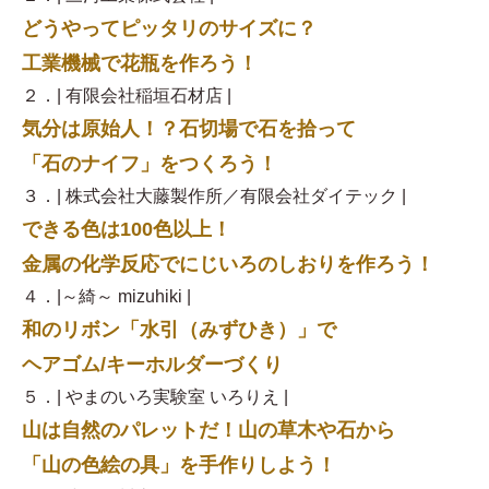
どうやってピッタリのサイズに？
工業機械で花瓶を作ろう！
２．| 有限会社稲垣石材店 |
気分は原始人！？石切場で石を拾って
「石のナイフ」をつくろう！
３．| 株式会社大藤製作所／有限会社ダイテック |
できる色は100色以上！
金属の化学反応でにじいろのしおりを作ろう！
４．|～綺～ mizuhiki |
和のリボン「水引（みずひき）」で
ヘアゴム/キーホルダーづくり
５．| やまのいろ実験室 いろりえ |
山は自然のパレットだ！山の草木や石から
「山の色絵の具」を手作りしよう！