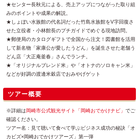
★センター長秋元による、売上アップにつながった取り組
みのポイントや成果の解説。
★しょぼい水族館の代名詞だった竹島水族館をV字回復さ
せた立役者・小林館長のプチガイドでめぐる現地訪問。
★郵便局のカタログギフトで全国から注文！図書館を活用
して新名物「家康公が愛したうどん」を誕生させた老舗う
どん店「大正庵釜春」さんでランチ。
★「オリジナルブレンド米」や「オトナのソロキャン米」
などが好調の渡邊米穀店でおみやげゲット
ツアー概要
※詳細は
岡崎市公式観光サイト「岡崎おでかけナビ」
でご
確認ください。
ツアー名：見て聴いて食べて学ぶビジネス成功の秘訣「オ
カビズ×岡崎おでかけツアーズ」第一弾