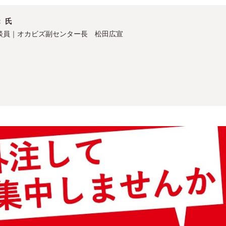
 氏
談員｜オカビズ副センター長 松田広宣