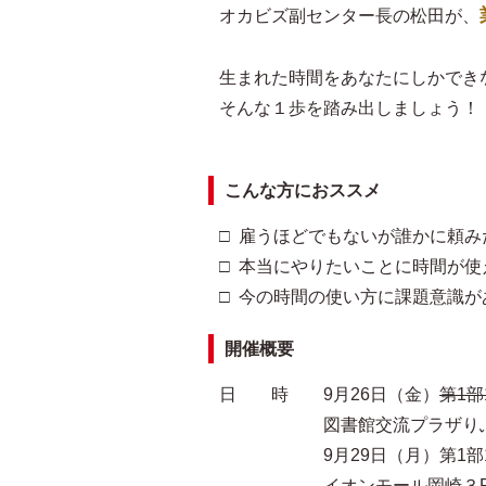
オカビズ副センター長の松田が、
生まれた時間をあなたにしかでき
そんな１歩を踏み出しましょう！
こんな方におススメ
□ 雇うほどでもないが誰かに頼
□ 本当にやりたいことに時間が使
□ 今の時間の使い方に課題意識が
開催概要
日 時 9月26日（金）
第1部1
図書館交流プラザりぶら２
9月29日（月）第1部10:30～1
イオンモール岡崎３Fオ