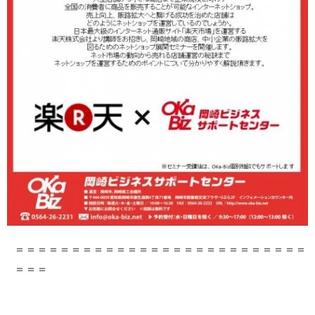
＝＝＝＝＝＝＝＝＝＝＝＝＝＝＝＝＝＝＝＝＝＝＝＝＝＝
＝＝＝