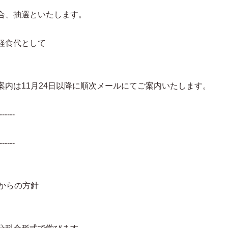
抽選といたします。
食代として
1月24日以降に順次メールにてご案内いたします。
------
------
れからの方針