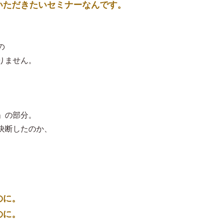
いただきたいセミナーなんです。
の
りません。
。
」の部分。
決断したのか、
。
のに。
のに。