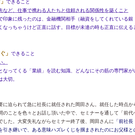
ぐ」
できること
先など、仕事で携わる人たちと信頼される関係性を築くこと
で印象に残ったのは、金融機関相手（融資をしてくれている銀
くなっちゃうけど正直に話す。目標が未達の時も正直に伝える
ぐ」
できること
い。
となってくる「業績」を読む知識、どんなにその筋の専門家が
は大切。
要に迫られて急に社長に就任された岡田さん。就任した時点か
間のことを色々とお話し頂いた中で、セミナーを通して「前代
でした。大変失礼ながらセミナー終了後、岡田さんに
「前社長
を引き継いで、ある意味ハズレくじを掴まされたのにお父様と