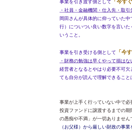
「今す
事業を引き渡す側として
・社員・金融機関・仕入先・取引
岡田さんが具体的に仰っていた中
行）についつい良い数字を言いた
いうこと。
「今す
事業を引き受ける側として
・財務の勉強は早くやって損はな
経営者となるとやはり必要不可欠
ても自分が読んで理解できること
事業が上手く行っていない中で必
投資ファンドに譲渡するまでの期
の愚痴や不満」が一切ありません
（お父様）から厳しい財政の事業