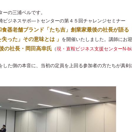
ターの三浦ベルです。
崎ビジネスサポ―トセンターの第４５回チャレンジセミナー
和食器老舗ブランド「たち吉」創業家最後の社長が語る
失った」その意味とは 」
を開催いたしました。講師にお
後の社長・岡田高幸氏
（
現・直鞍ビジネス支援センターN-bi
をした側の本音に、当初の定員を上回る参加者の方たちが真剣