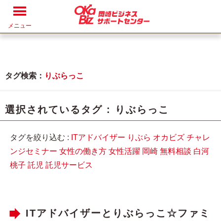
メニュー
タグ検索：
りぶらっこ
選択されているタグ :
りぶらっこ
タグを絞り込む :
ITアドバイザー
りぶら
オカビズ
チャレ
ンジセミナー
女性の働き方
女性活躍
岡崎
無料相談
白河
桃子
託児
託児サービス
ITアドバイザーとりぶらっこ☆ファミ