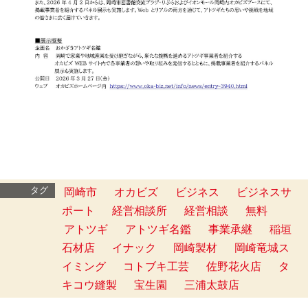
タグ
岡崎市
オカビズ
ビジネス
ビジネスサ
ポート
経営相談所
経営相談
無料
アトツギ
アトツギ名鑑
事業承継
稲垣
石材店
イナック
岡崎製材
岡崎竜城ス
イミング
コトブキ工芸
佐野花火店
タ
キコウ縫製
宝生園
三浦太鼓店