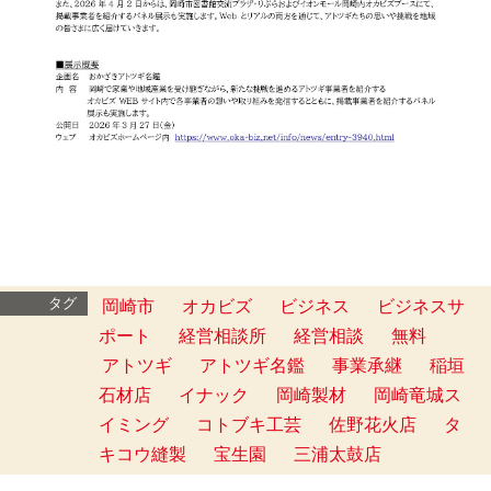
タグ
岡崎市
オカビズ
ビジネス
ビジネスサ
ポート
経営相談所
経営相談
無料
アトツギ
アトツギ名鑑
事業承継
稲垣
石材店
イナック
岡崎製材
岡崎竜城ス
イミング
コトブキ工芸
佐野花火店
タ
キコウ縫製
宝生園
三浦太鼓店