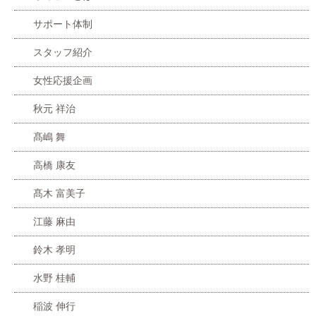
サポート体制
スタッフ紹介
女性応援企画
秋元 祥治
髙嶋 舞
高橋 康友
髙木 富美子
江藤 麻由
鈴木 孝明
水野 桂輔
稲波 伸行