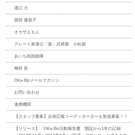
瀧口 力
堀部 優規子
オカザえもん
グレート家康公「葵」武将隊 小松姫
あいち戦国姫隊
梅村 良
OKa-Bizメールマガジン
お問い合わせ
連携機関
【スタッフ募集】企画広報コーディネーターを新規募集！！
【リリース】「OKa-Biz活動報告書 開設から1年の記録