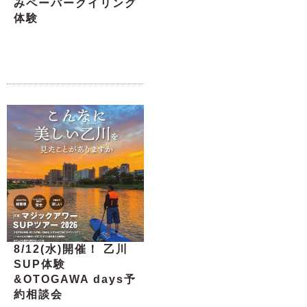
みペーパークイリング
体験
8/12(水)開催！ 乙川
SUP体験
&OTOGAWA days予
約相談会