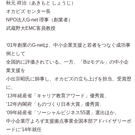
秋元 祥治（あきもと しょうじ）
オカビズ センター長
NPO法人G-net 理事（創業者）
武蔵野大EMC客員教授
‘01年創業のG-netは、中小企業支援と若者をつなぐ成功事
例として
全国的に評価されている。一方、「Bizモデル」の中小企
業支援を
小出宗昭氏に師事し、オカビズの立ち上げを担当。受賞歴
に、
‘13年経産省「キャリア教育アワード」優秀賞、
‘12年内閣府「ものづくり日本大賞」優秀賞、
‘09年経産省「ソーシャルビジネス55選」選出ほか。
中小企業庁よろず支援拠点事業全国本部アドバイザリーボ
ードに‘14年就任