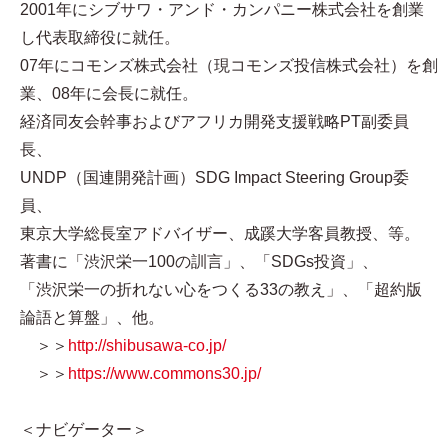
2001年にシブサワ・アンド・カンパニー株式会社を創業
し代表取締役に就任。
07年にコモンズ株式会社（現コモンズ投信株式会社）を創
業、08年に会長に就任。
経済同友会幹事およびアフリカ開発支援戦略PT副委員
長、
UNDP（国連開発計画）SDG Impact Steering Group委
員、
東京大学総長室アドバイザー、成蹊大学客員教授、等。
著書に「渋沢栄一100の訓言」、「SDGs投資」、
「渋沢栄一の折れない心をつくる33の教え」、「超約版
論語と算盤」、他。
＞＞
http://shibusawa-co.jp/
＞＞
https://www.commons30.jp/
＜ナビゲーター＞