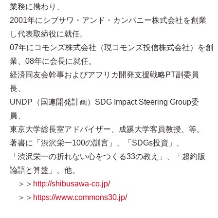
業務に携わり、
2001年にシブサワ・アンド・カンパニー株式会社を創業
し代表取締役に就任。
07年にコモンズ株式会社（現コモンズ投信株式会社）を創
業、08年に会長に就任。
経済同友会幹事およびアフリカ開発支援戦略PT副委員
長、
UNDP（国連開発計画）SDG Impact Steering Group委
員、
東京大学総長室アドバイザー、成蹊大学客員教授、等。
著書に「渋沢栄一100の訓言」、「SDGs投資」、
「渋沢栄一の折れない心をつくる33の教え」、「超約版
論語と算盤」、他。
＞＞
http://shibusawa-co.jp/
＞＞
https://www.commons30.jp/