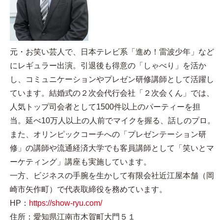
元・お笑い芸人で、日本テレビ系「進め！雷波少年」など
にレギュラー出演。引退後も得意の「しゃべり」を活か
し、コミュニケーションやプレゼン研修講師として活躍し
ています。結婚式の２次会代行会社「２次会くん」では、
人気トップ司会者として1500件以上のパーティーを担
当。延べ10万人以上の人前でマイクを握る、話しのプロ。
また、オリンピックコーチへの「プレゼンテーション研
修」の講師や流通経済大学でも客員講師として「笑いとマ
ーケティング」講座も実施しています。
一方、ビジネスの手腕を生かして有限会社近江屋本舗（岡
崎市矢作町）で代表取締役を務めています。
HP：
https://show-ryu.com/
住所：愛知県江南市木賀町大門５１