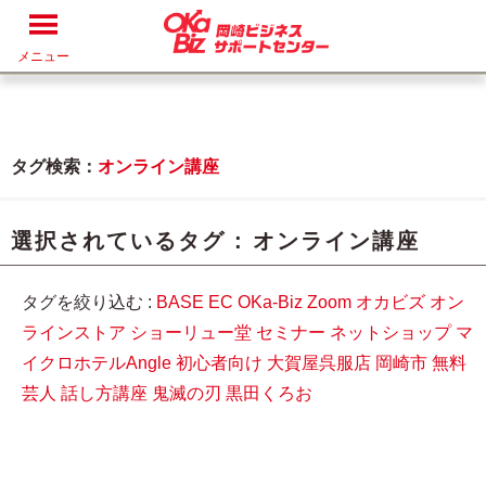
メニュー
タグ検索：
オンライン講座
選択されているタグ :
オンライン講座
タグを絞り込む :
BASE
EC
OKa-Biz
Zoom
オカビズ
オン
ラインストア
ショーリュー堂
セミナー
ネットショップ
マ
イクロホテルAngle
初心者向け
大賀屋呉服店
岡崎市
無料
芸人
話し方講座
鬼滅の刃
黒田くろお