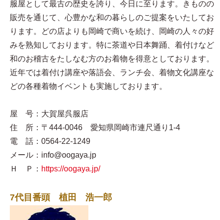
服屋として最古の歴史を誇り、今日に至ります。きものの
販売を通じて、心豊かな和の暮らしのご提案をいたしてお
ります。どの店よりも岡崎で商いを続け、岡崎の人々の好
みを熟知しております。特に茶道や日本舞踊、着付けなど
和のお稽古をたしなむ方のお着物を得意としております。
近年では着付け講座や落語会、ランチ会、着物文化講座な
どの各種着物イベントも実施しております。
屋 号：大賀屋呉服店
住 所：〒444-0046 愛知県岡崎市連尺通り1-4
電 話：0564-22-1249
メール：info@oogaya.jp
Ｈ Ｐ：
https://oogaya.jp/
7代目番頭 植田 浩一郎