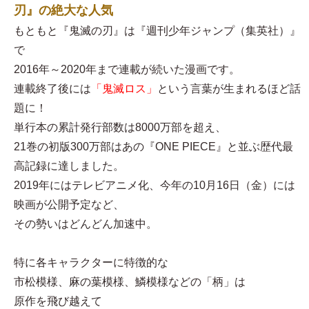
刃』の絶大な人気
もともと『鬼滅の刃』は『週刊少年ジャンプ（集英社）』
で
2016年～2020年まで連載が続いた漫画です。
連載終了後には
「鬼滅ロス」
という言葉が生まれるほど話
題に！
単行本の累計発行部数は8000万部を超え、
21巻の初版300万部はあの『ONE PIECE』と並ぶ歴代最
高記録に達しました。
2019年にはテレビアニメ化、今年の10月16日（金）には
映画が公開予定など、
その勢いはどんどん加速中。
特に各キャラクターに特徴的な
市松模様、麻の葉模様、鱗模様などの「柄」は
原作を飛び越えて