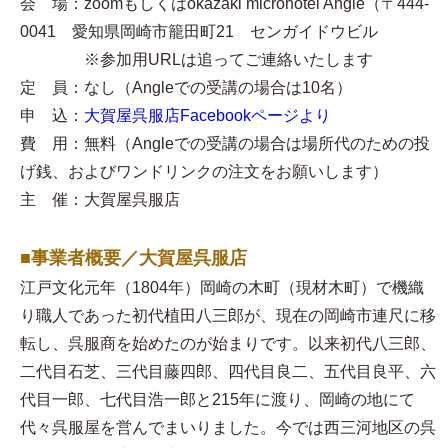
会 場：zoomもしくはokazaki microhotel Angle（〒444-
0041 愛知県岡崎市籠田町21 センガイドウビル
※参加用URLは追ってご連絡いたします
定 員：なし（Angleでの受講の場合は10名）
申 込：
大賀屋呉服店Facebookページより
費 用：無料（Angleでの受講の場合は場所代のための投
げ銭、およびワンドリンクの注文をお願いします）
主 催：大賀屋呉服店
■事業者概要／大賀屋呉服店
江戸文化元年（1804年）岡崎の木町（現材木町）で機織
り職人であった初代植田八三郎が、現在の岡崎市連尺に移
転し、呉服商を始めたのが始まりです。以来初代八三郎、
二代目石芝、三代目藤四郎、四代目良二、五代目良平、六
代目一郎、七代目浩一郎と215年に渡り、岡崎の地にて
代々呉服屋を営んでまいりました。今では西三河地区の呉