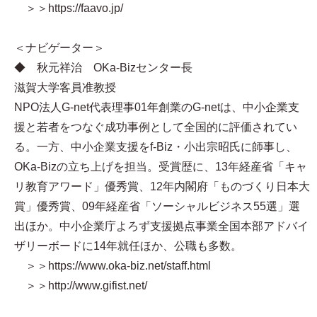
＞＞https://faavo.jp/
＜ナビゲーター＞
◆ 秋元祥治 OKa-Bizセンター長
滋賀大学客員准教授
NPO法人G-net代表理事01年創業のG-netは、中小企業支
援と若者をつなぐ成功事例として全国的に評価されてい
る。一方、中小企業支援をf-Biz・小出宗昭氏に師事し、
OKa-Bizの立ち上げを担当。受賞歴に、13年経産省「キャ
リ教育アワード」優秀賞、12年内閣府「ものづくり日本大
賞」優秀賞、09年経産省「ソーシャルビジネス55選」選
出ほか。中小企業庁よろず支援拠点事業全国本部アドバイ
ザリーボードに14年就任ほか、公職も多数。
＞＞https://www.oka-biz.net/staff.html
＞＞http://www.gifist.net/