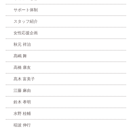
サポート体制
スタッフ紹介
女性応援企画
秋元 祥治
髙嶋 舞
高橋 康友
髙木 富美子
江藤 麻由
鈴木 孝明
水野 桂輔
稲波 伸行