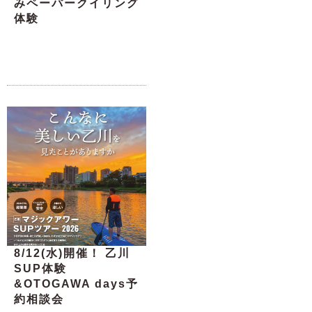
みペーパークイリング
体験
8/12(水)開催！ 乙川
SUP体験
&OTOGAWA days予
約相談会