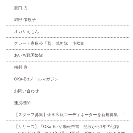
瀧口 力
堀部 優規子
オカザえもん
グレート家康公「葵」武将隊 小松姫
あいち戦国姫隊
梅村 良
OKa-Bizメールマガジン
お問い合わせ
連携機関
【スタッフ募集】企画広報コーディネーターを新規募集！！
【リリース】「OKa-Biz活動報告書 開設から1年の記録