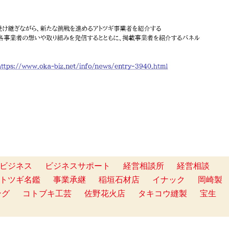
ビジネス
ビジネスサポート
経営相談所
経営相談
トツギ名鑑
事業承継
稲垣石材店
イナック
岡崎製
ング
コトブキ工芸
佐野花火店
タキコウ縫製
宝生