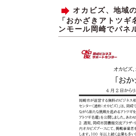
オカビズ、地域
「おかざきアトツギ名
ンモール岡崎でパネ