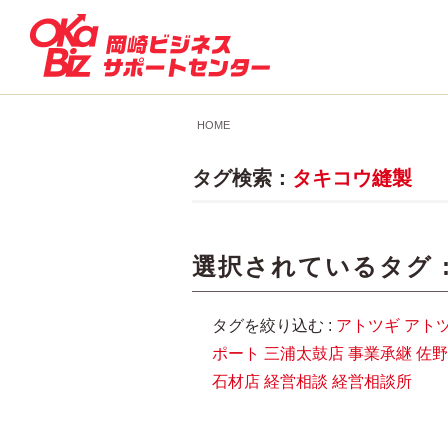
HOME
タグ検索：
タキコウ縫製
選択されているタグ 
タグを絞り込む :
アトツギ
アト
ポート
三浦太鼓店
事業承継
佐野
石材店
経営相談
経営相談所