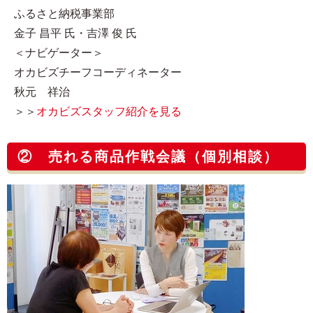
ふるさと納税事業部
金子 昌平 氏・吉澤 俊 氏
＜ナビゲーター＞
オカビズチーフコーディネーター
秋元 祥治
＞＞
オカビズスタッフ紹介を見る
② 売れる商品作戦会議（個別相談）