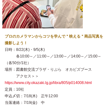
プロのカメラマンからコツを学んで＂映える＂商品写真を
撮影しよう！
日時：8/22(木)・9/5(木)
各10:00～／11:00～／13:00～／14:00～／15:00～
（各50分/1社）
場所：図書館交流プラザ・りぶら オカビズブース
アクセス＞＞
https://www.city.okazaki.lg.jp/libra/805/p014008.html
定員：10社
申込〆切：7/18(木) 正午12:00
当落連絡：7/19(金) 中