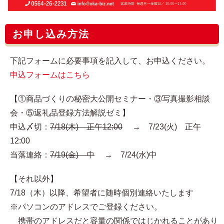
お申し込み方法
下記フォームに必要事項を記入して、お申込ください。
申込フォームはこちら
【①商品づくりの秘密大公開セミナー・③写真撮影相談
会・⑤返礼品登録方法解説ゼミ】
申込〆切：
7/18(木) 正午12:00
→ 7/23(火) 正午
12:00
当落連絡：
7/19(金) 中
→ 7/24(水)中
【それ以外】
7/18（木）以降、希望者に随時個別連絡いたします
※パソコンのアドレスでご登録ください。
携帯のアドレスだと容量の関係ではじかれることがあり