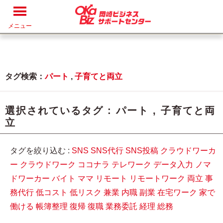
メニュー
タグ検索：
パート
,
子育てと両立
選択されているタグ :
パート
,
子育てと両
立
タグを絞り込む :
SNS
SNS代行
SNS投稿
クラウドワーカ
ー
クラウドワーク
ココナラ
テレワーク
データ入力
ノマ
ドワーカー
バイト
ママ
リモート
リモートワーク
両立
事
務代行
低コスト
低リスク
兼業
内職
副業
在宅ワーク
家で
働ける
帳簿整理
復帰
復職
業務委託
経理
総務