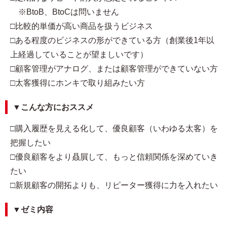
※BtoB、BtoCは問いません
□比較的単価が高い商品を扱うビジネス
□ある程度のビジネスの形ができている方（創業後1年以
上経過していることが望ましいです）
□顧客管理がアナログ、または顧客管理ができていない方
□太客獲得にホンキで取り組みたい方
▼こんな方におススメ
□購入履歴を見える化して、優良顧客（いわゆる太客）を
把握したい
□優良顧客をより贔屓して、もっと信頼関係を深めていき
たい
□新規顧客の開拓よりも、リピーター獲得に力を入れたい
▼ゼミ内容