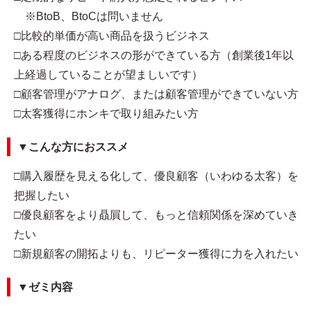
※BtoB、BtoCは問いません
□比較的単価が高い商品を扱うビジネス
□ある程度のビジネスの形ができている方（創業後1年以
上経過していることが望ましいです）
□顧客管理がアナログ、または顧客管理ができていない方
□太客獲得にホンキで取り組みたい方
▼こんな方におススメ
□購入履歴を見える化して、優良顧客（いわゆる太客）を
把握したい
□優良顧客をより贔屓して、もっと信頼関係を深めていき
たい
□新規顧客の開拓よりも、リピーター獲得に力を入れたい
▼ゼミ内容