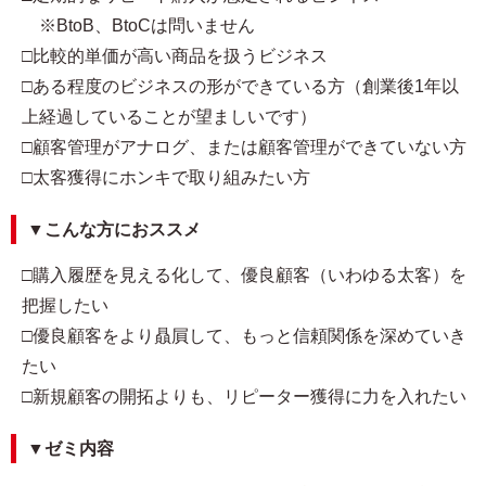
※BtoB、BtoCは問いません
□比較的単価が高い商品を扱うビジネス
□ある程度のビジネスの形ができている方（創業後1年以
上経過していることが望ましいです）
□顧客管理がアナログ、または顧客管理ができていない方
□太客獲得にホンキで取り組みたい方
▼こんな方におススメ
□購入履歴を見える化して、優良顧客（いわゆる太客）を
把握したい
□優良顧客をより贔屓して、もっと信頼関係を深めていき
たい
□新規顧客の開拓よりも、リピーター獲得に力を入れたい
▼ゼミ内容