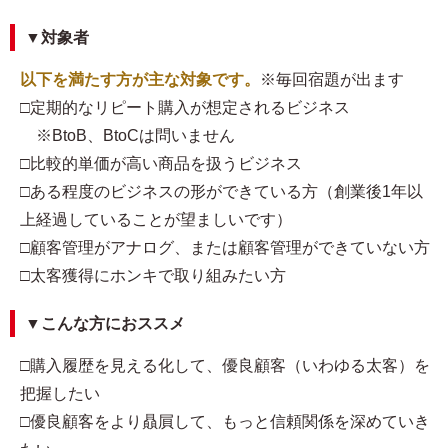
▼対象者
以下を満たす方が主な対象です。
※毎回宿題が出ます
□定期的なリピート購入が想定されるビジネス
※BtoB、BtoCは問いません
□比較的単価が高い商品を扱うビジネス
□ある程度のビジネスの形ができている方（創業後1年以
上経過していることが望ましいです）
□顧客管理がアナログ、または顧客管理ができていない方
□太客獲得にホンキで取り組みたい方
▼こんな方におススメ
□購入履歴を見える化して、優良顧客（いわゆる太客）を
把握したい
□優良顧客をより贔屓して、もっと信頼関係を深めていき