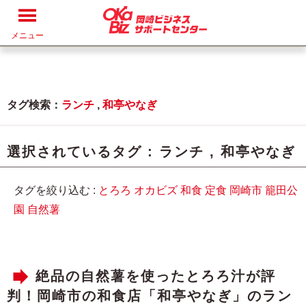
メニュー
タグ検索：
ランチ
,
和亭やなぎ
選択されているタグ :
ランチ
,
和亭やなぎ
タグを絞り込む :
とろろ
オカビズ
和食
定食
岡崎市
籠田公
園
自然薯
絶品の自然薯を使ったとろろ汁が評
判！岡崎市の和食店「和亭やなぎ」のラン