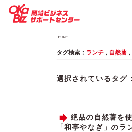
HOME
タグ検索：
ランチ
,
自然薯
,
選択されているタグ 
絶品の自然薯を
「和亭やなぎ」のラ