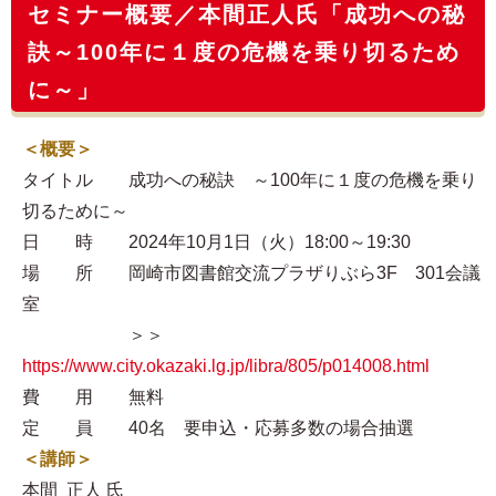
セミナー概要／本間正人氏「成功への秘
訣～100年に１度の危機を乗り切るため
に～」
＜概要＞
タイトル 成功への秘訣 ～100年に１度の危機を乗り
切るために～
日 時 2024年10月1日（火）18:00～19:30
場 所 岡崎市図書館交流プラザりぶら3F 301会議
室
＞＞
https://www.city.okazaki.lg.jp/libra/805/p014008.html
費 用 無料
定 員 40名 要申込・応募多数の場合抽選
＜講師＞
本間 正人 氏