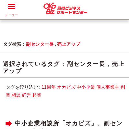
メニュー
タグ検索：
副センター長
,
売上アップ
選択されているタグ :
副センター長
,
売上
アップ
タグを絞り込む :
11周年
オカビズ
中小企業
個人事業主
創
業
相談
経営
起業
中小企業相談所「オカビズ」、副セン