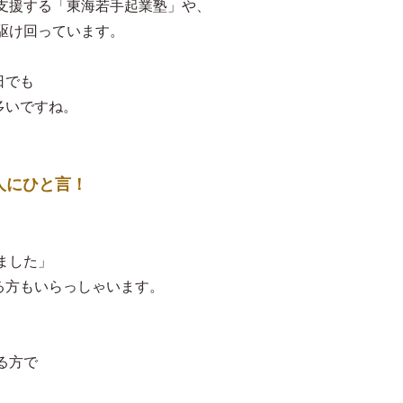
支援する「東海若手起業塾」や、
駆け回っています。
日でも
が多いですね。
人にひと言！
ました」
なる方もいらっしゃいます。
、
る方で
。