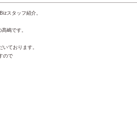
Bizスタッフ紹介。
長の髙嶋です。
だいております。
すので
。