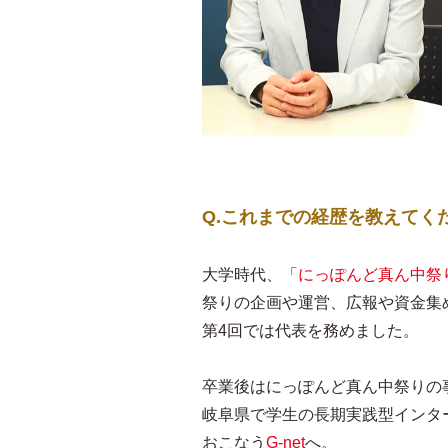
Q.これまでの経歴を教えてく
大学時代、「
にっぽんど真ん中祭
祭りの企画や運営、広報や資金集
第4回では代表を務めました。
卒業後はにっぽんど真ん中祭りの
岐阜県で学生の長期実践型インタ
おこなう
G-net
へ。