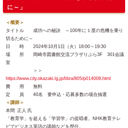
に～」
＜概要＞
タイトル 成功への秘訣 ～100年に１度の危機を乗り
切るために～
日 時 2024年10月1日（火）18:00～19:30
場 所 岡崎市図書館交流プラザりぶら3F 301会議
室
＞＞
https://www.city.okazaki.lg.jp/libra/805/p014008.html
費 用 無料
定 員 40名 要申込・応募多数の場合抽選
＜講師＞
本間 正人 氏
「教育学」を超える「学習学」の提唱者。NHK教育テレ
ビでビジネス英語の講師などを歴任。