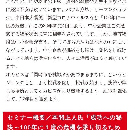
ころでの、円や株価の下落、資材の高騰や人手不足など常
に経済不安は続いています。バブル崩壊、リーマンショッ
ク、東日本大震災、新型コロナウィルスなど「100年に一
度の危機」はこの30年間に4回もあり、中小企業はこの激
変する経済状況に常に翻弄をされています。しかし地方経
済は中小企業が支え、そして彼らの活力は地方の元気につ
ながっています。中小企業が挑戦をし続け、変化をし続け
ることで地方は活性化され、人々に活気が出ると感じてい
ます。
オカビズは「岡崎市を挑戦者があつまるまちに」というビ
ジョンのもと、より挑戦を促し、挑戦が始まり、挑戦が集
まる場所としてオカビズがより機能するよう、組織を強化
して、12年目を迎えます。
セミナー概要／本間正人氏「成功への秘
訣～100年に１度の危機を乗り切るため