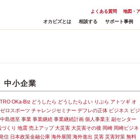
よくある質問
地図・
オカビズとは
相談する
サポート事例
:
中小企業
ETRO
OKa-Biz
どうしたら
どうしたらよい
りぶら
アトツギ
オ
ゼロスポーツ
チャレンジセミナー
デフレの正体
ビジネス
ビジ
中島徳至
事業
事業継続
事業継続計画
個人事業主
副センター
域づくり
地震
売上アップ
大災害
大災害その後
岡崎
岡崎ビジネ
発信
日本政策金融公庫
海外展開
海外進出
災害
災害対策
無料