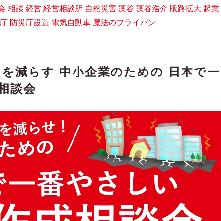
会
相談
経営
経営相談所
自然災害
藻谷
藻谷浩介
販路拡大
起業
庁
防災庁設置
電気自動車
魔法のフライパン
を減らす 中小企業のための 日本で一
成相談会