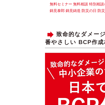
無料セミナー
無料相談
特別相談
錦見泰郎
錦見鋳造
防災の日
防災
致命的なダメージ
番やさしい BCP作