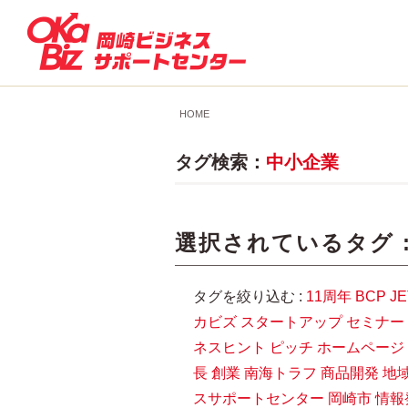
HOME
タグ検索：
中小企業
選択されているタグ 
タグを絞り込む :
11周年
BCP
J
カビズ
スタートアップ
セミナー
ネスヒント
ピッチ
ホームページ
長
創業
南海トラフ
商品開発
地
スサポートセンター
岡崎市
情報