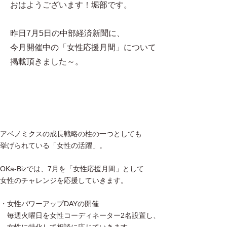
おはようございます！堀部です。
昨日7月5日の中部経済新聞に、
今月開催中の「女性応援月間」について
掲載頂きました～。
アベノミクスの成長戦略の柱の一つとしても
挙げられている「女性の活躍」。
OKa-Bizでは、7月を「女性応援月間」として
女性のチャレンジを応援していきます。
・女性パワーアップDAYの開催
毎週火曜日を女性コーディネーター2名設置し、