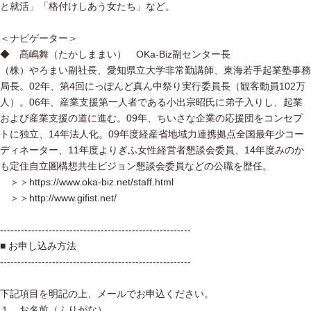
と就活」「格付けしあう女たち」など。
＜ナビゲーター＞
◆ 髙嶋舞（たかしままい） OKa-Biz副センター長
（株）やろまい副社長、愛知県立大学非常勤講師、東海若手起業塾事務
局長。02年、第4回にっぽんど真ん中祭り実行委員長（観客動員102万
人）。06年、産業支援第一人者である小出宗昭氏に弟子入りし、起業
および産業支援の道に進む。09年、ちいさな企業の応援団をコンセプ
トに独立、14年法人化。09年度経産省地域力連携拠点全国最年少コー
ディネーター、11年度よりぎふ女性経営者懇談会委員、14年度みのか
も定住自立圏構想共生ビジョン懇談会委員などの公職を歴任。
＞＞https://www.oka-biz.net/staff.html
＞＞http://www.gifist.net/
-------------------------------------------------------
■ お申し込み方法
-------------------------------------------------------
下記項目を明記の上、メールでお申込ください。
１．お名前（ふりがな）