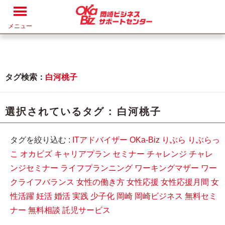
メニュー
タグ検索：
白河桃子
選択されているタグ :
白河桃子
タグを絞り込む :
ITアドバイザー
OKa-Biz
りぶら
りぶらっ
こ
オカビズ
キャリアプラン
セミナー
チャレンジ
チャレ
ンジセミナー
ライフプランニング
ワーキングマザー
ワー
クライフバランス
女性の働き方
女性応援
女性応援月間
女
性活躍
妊活
婚活
実践
少子化
岡崎
岡崎ビジネス
無料セミ
ナー
無料相談
託児サービス