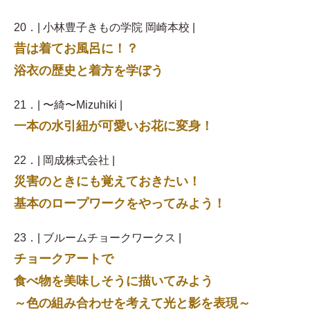
20．| 小林豊子きもの学院 岡崎本校 |
昔は着てお風呂に！？
浴衣の歴史と着方を学ぼう
21．| 〜綺〜Mizuhiki |
一本の水引紐が可愛いお花に変身！
22．| 岡成株式会社 |
災害のときにも覚えておきたい！
基本のロープワークをやってみよう！
23．| ブルームチョークワークス |
チョークアートで
食べ物を美味しそうに描いてみよう
～色の組み合わせを考えて光と影を表現～