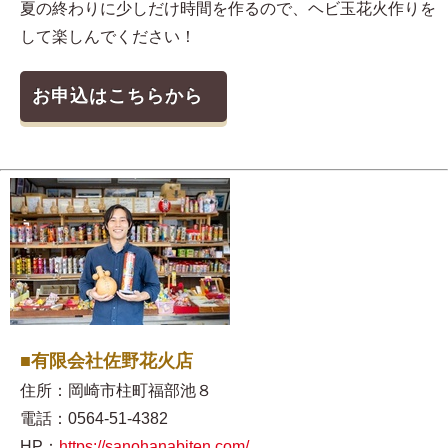
夏の終わりに少しだけ時間を作るので、ヘビ玉花火作りを
して楽しんでください！
お申込はこちらから
■有限会社佐野花火店
住所：岡崎市柱町福部池８
電話：0564-51-4382
HP：
https://sanohanabiten.com/