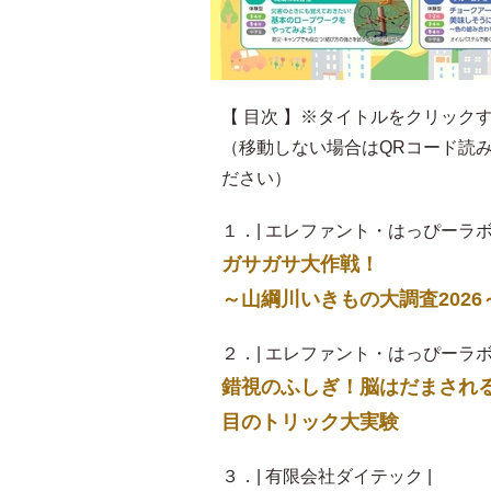
【 目次 】※タイトルをクリック
（移動しない場合はQRコード読
ださい）
１．| エレファント・はっぴーラボ 
ガサガサ大作戦！
～山綱川いきもの大調査2026
２．| エレファント・はっぴーラボ 
錯視のふしぎ！脳はだまされ
目のトリック大実験
３．| 有限会社ダイテック |