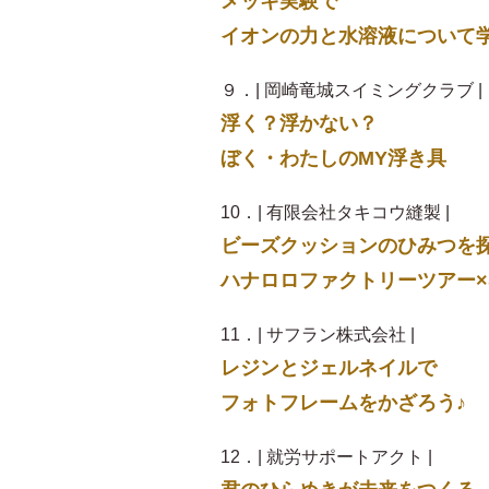
メッキ実験で
イオンの力と水溶液について
９．| 岡崎竜城スイミングクラブ |
浮く？浮かない？
ぼく・わたしのMY浮き具
10．| 有限会社タキコウ縫製 |
ビーズクッションのひみつを
ハナロロファクトリーツアー×
11．| サフラン株式会社 |
レジンとジェルネイルで
フォトフレームをかざろう♪
12．| 就労サポートアクト |