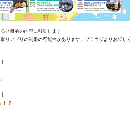
すると目的の内容に移動します
み取りアプリの制限の可能性があります。ブラウザよりお試し
|
～
|
る！？