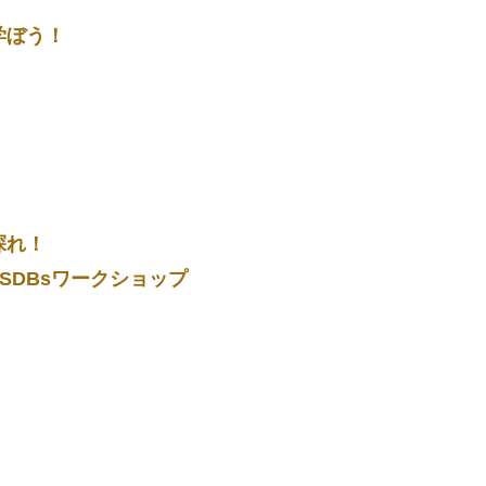
学ぼう！
探れ！
SDBsワークショップ