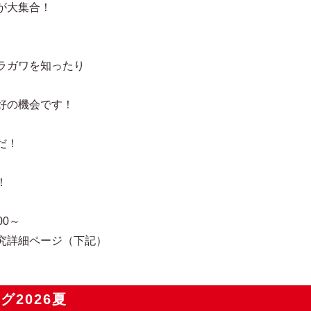
が大集合！
ラガワを知ったり
好の機会です！
だ！
！
00～
究詳細ページ（下記）
2026夏