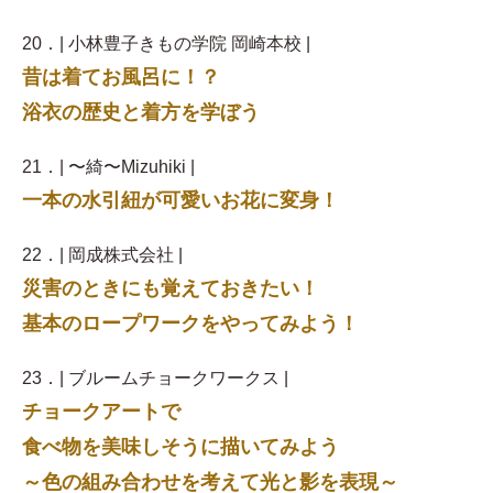
20．| 小林豊子きもの学院 岡崎本校 |
昔は着てお風呂に！？
浴衣の歴史と着方を学ぼう
21．| 〜綺〜Mizuhiki |
一本の水引紐が可愛いお花に変身！
22．| 岡成株式会社 |
災害のときにも覚えておきたい！
基本のロープワークをやってみよう！
23．| ブルームチョークワークス |
チョークアートで
食べ物を美味しそうに描いてみよう
～色の組み合わせを考えて光と影を表現～