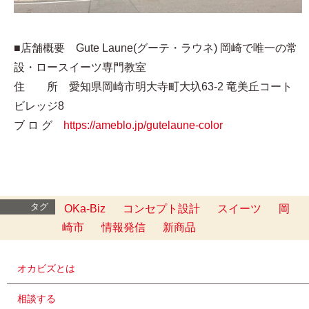
■店舗概要 Gute Laune(グーテ・ラウネ) 岡崎で唯⼀の常
設・ロースイーツ専⾨教室
住 所 愛知県岡崎市明大寺町大圦63-2 竜美丘コート
ビレッジ8
ブ ロ グ
https://ameblo.jp/gutelaune-color
タグ
OKa-Biz
コンセプト設計
スイーツ
岡
崎市
情報発信
新商品
オカビズとは
相談する