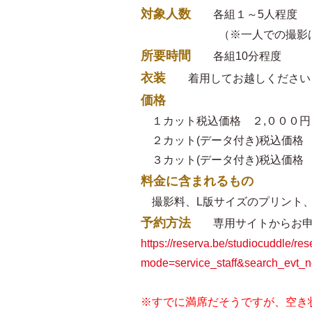
対象人数
各組１～5人程度
（※一人での撮影はつかま
所要時間
各組10分程度
衣装
着用してお越しください（
価格
１カット税込価格 ２,０００円
２カット(データ付き)税込価格 
３カット(データ付き)税込価格 
料金に含まれるもの
撮影料、L版サイズのプリント、
予約方法
専用サイトからお申込み
https://reserva.be/studiocuddle/re
mode=service_staff&search_e
※すでに満席だそうですが、空き