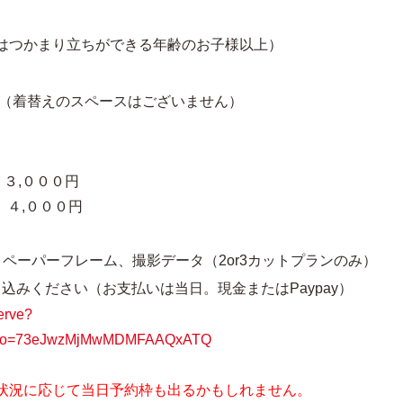
り立ちができる年齢のお子様以上）
着替えのスペースはございません）
３,０００円
４,０００円
ペーパーフレーム、撮影データ（2or3カットプランのみ）
ください（お支払いは当日。現金またはPaypay）
serve?
vt_no=73eJwzMjMwMDMFAAQxATQ
状況に応じて当日予約枠も出るかもしれません。