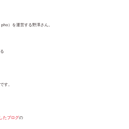
。
m pho）を運営する野澤さん。
る
です。
をしたブログ
の