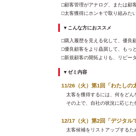
□顧客管理がアナログ、または顧
□太客獲得にホンキで取り組みた
▼こんな方におススメ
□購入履歴を見える化して、優良
□優良顧客をより贔屓して、もっ
□新規顧客の開拓よりも、リピー
▼ゼミ内容
11/26（火）第1回「わた
太客を獲得するには、何をどん
その上で、自社の状況に応じた
12/17（火）第2回「デジタ
太客候補をリストアップするた