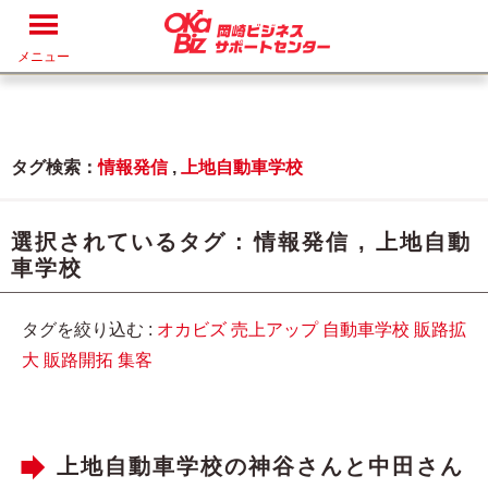
メニュー
タグ検索：
情報発信
,
上地自動車学校
選択されているタグ :
情報発信
,
上地自動
車学校
タグを絞り込む :
オカビズ
売上アップ
自動車学校
販路拡
大
販路開拓
集客
上地自動車学校の神谷さんと中田さん