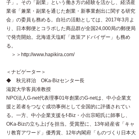
子」。その「副業」という働き方の経験を活かし、経済産
業省「兼業・副業を通じた創業・新事業創出に関する研究
会」の委員も務める。自社の活動としては、2017年3月よ
り、日本郵便とコラボした商品群が全国24,000局の郵便局
で発売開始。北海道天塩町「政策アドバイザー」も務め
る。
＞＞http://www.hapikira.com/
＜ナビゲーター＞
◆ 秋元祥治 OKa-Bizセンター長
滋賀大学客員准教授
NPO法人G-net代表理事 01年創業のG-netは、中小企業支
援と若者をつなぐ成功事例として全国的に評価されてい
る。一方、中小企業支援をf-Biz・小出宗昭氏に師事し、
OKa-Bizの立ち上げを担当。受賞歴に、13年経産省「キャ
リ教育アワード」優秀賞、12年内閣府「ものづくり日本大