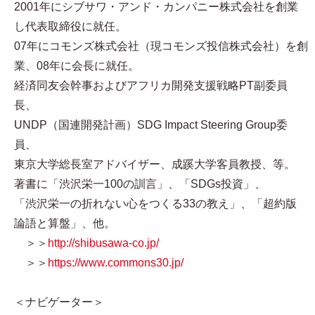
2001年にシブサワ・アンド・カンパニー株式会社を創業
し代表取締役に就任。
07年にコモンズ株式会社（現コモンズ投信株式会社）を創
業、08年に会長に就任。
経済同友会幹事およびアフリカ開発支援戦略PT副委員
長、
UNDP（国連開発計画）SDG Impact Steering Group委
員、
東京大学総長室アドバイザー、成蹊大学客員教授、等。
著書に「渋沢栄一100の訓言」、「SDGs投資」、
「渋沢栄一の折れない心をつくる33の教え」、「超約版
論語と算盤」、他。
＞＞
http://shibusawa-co.jp/
＞＞
https://www.commons30.jp/
＜ナビゲーター＞