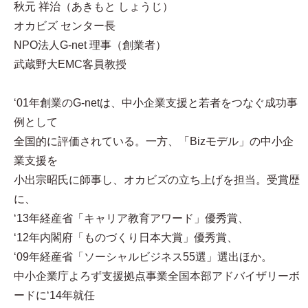
秋元 祥治（あきもと しょうじ）
オカビズ センター長
NPO法人G-net 理事（創業者）
武蔵野大EMC客員教授
‘01年創業のG-netは、中小企業支援と若者をつなぐ成功事
例として
全国的に評価されている。一方、「Bizモデル」の中小企
業支援を
小出宗昭氏に師事し、オカビズの立ち上げを担当。受賞歴
に、
‘13年経産省「キャリア教育アワード」優秀賞、
‘12年内閣府「ものづくり日本大賞」優秀賞、
‘09年経産省「ソーシャルビジネス55選」選出ほか。
中小企業庁よろず支援拠点事業全国本部アドバイザリーボ
ードに‘14年就任