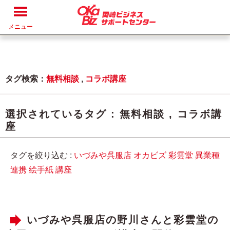
メニュー
タグ検索：
無料相談
,
コラボ講座
選択されているタグ :
無料相談
,
コラボ講
座
タグを絞り込む :
いづみや呉服店
オカビズ
彩雲堂
異業種
連携
絵手紙
講座
いづみや呉服店の野川さんと彩雲堂の