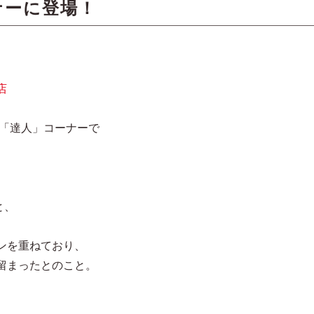
ナーに登場！
店
の「達人」コーナーで
と、
ンを重ねており、
留まったとのこと。