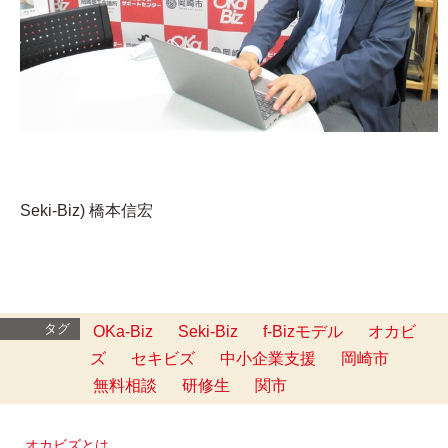
Seki-Biz) 橋本信宏
タグ
OKa-Biz
Seki-Biz
f-Bizモデル
オカビ
ズ
セキビズ
中小企業支援
岡崎市
無料相談
研修生
関市
オカビズとは